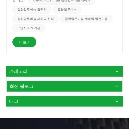
핫 태그 :
GaN-On-QST 기반 질화알루미늄 웨이퍼
기판 기술"의 약어로, GaN 열팽창 계수와 유사한 특성을 가지고 있습
니다. 기본 기판이 되는 GaN-on-QST 질화알루미늄 세라믹 시트 .아
질화알루미늄 열팽창
질화알루미늄
래는 GaN/Si와 GaN/QST 기판의 대비입니다. QST 기판은 더 많은
장점을 가지며 비용은 GaN/Si 기판보다 저렴합니다.가까운 미래에
질화알루미늄 세라믹 히터
질화알루미늄 세라믹 열전도율
GaN/QST는 AlN 세라믹 밑에 있는 기판은 새롭고 멋진 응용이 될 것
12인치 AlN 기판
입니다.
더보기
카테고리
최신 블로그
태그