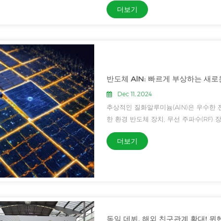
더보기
다. 이러한...
반도체 AlN: 빠르게 부상하는 새로운
Dec 11, 2024
추상적인 질화알루미늄(AlN)은 우수한 전
한 환경 반도체 장치, 무선 주파수(RF)
용 분야에서 큰 관심을 끄는 재료입니다. [1-
더보기
Ga2O3)와...
독일 데뷔, 해외 친구관계 확대! 뮌헨