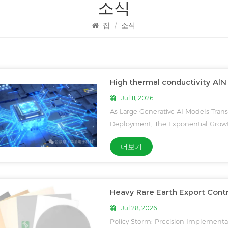
소식
집
/
소식
Jul 11, 2026
As Large Generative AI Models Trans
Deployment, The Exponential Grow
Power Consumption To Unprecedent
더보기
Already Consumes 2,850 W Of Power,
Jul 28, 2026
Policy Storm: Precision Implementat