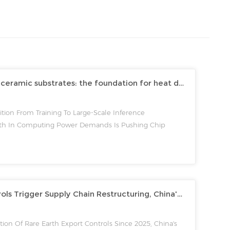
High thermal conductivity AlN ceramic substrates: the foundation for heat dissipation in the era of AI computing power
ition From Training To Large-Scale Inference
th In Computing Power Demands Is Pushing Chip
ed Levels. NVIDIA’s Next-Generation Rubin GPU
 While The Rubin Ultra V...
Heavy Rare Earth Export Controls Trigger Supply Chain Restructuring, China's Domestic AlN Industry Chain Ushers in a "Dimensional Strike" Moment
ion Of Rare Earth Export Controls Since 2025, China's