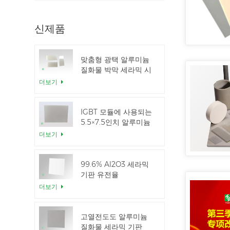
신제품
맞춤형 광택 알루미늄
질화물 박막 세라믹 시
트
더보기
IGBT 모듈에 사용되는
5.5×7.5인치 알루미늄
질화 세라믹
더보기
99.6% Al2O3 세라믹
기판 유전율
더보기
고열전도도 알루미늄
질화물 세라믹 기판