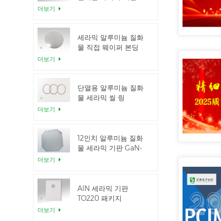
더보기
세라믹 알루미늄 질화
물 직접 웨이퍼 본딩
더보기
단열용 알루미늄 질화
물 세라믹 씰 링
더보기
12인치 알루미늄 질화
물 세라믹 기판 GaN-
on-QST
더보기
AlN 세라믹 기판
TO220 패키지
더보기