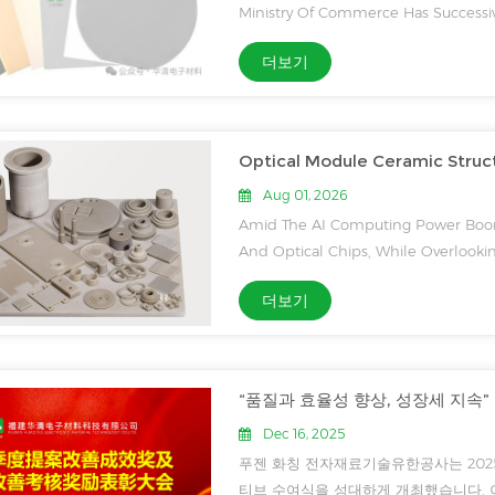
Ministry Of Commerce Has Successi
Imposing Strict Controls On Seven
더보기
Related Materials, Including Samari
Aug 01, 2026
Amid The AI Computing Power Boom
And Optical Chips, While Overlook
Confirmed By Institutional Data — 
더보기
July, Site Visit Data From Cailian Press
“품질과 효율성 향상, 성장세 지속”
Dec 16, 2025
푸젠 화칭 전자재료기술유한공사는 2025년
티브 수여식을 성대하게 개최했습니다. 이