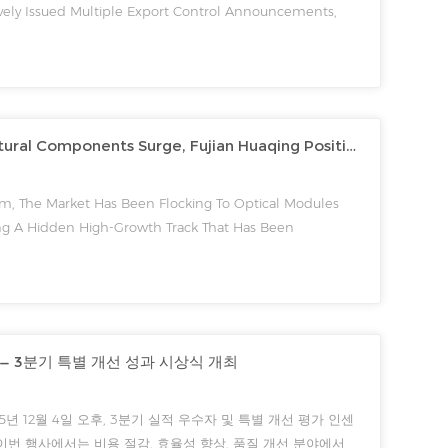
vely Issued Multiple Export Control Announcements,
 Categories Of Medium And Heavy Rare Earths And
um (Sm), Ga...
Optical Module Ceramic Structural Components Surge, Fujian Huaqing Positioned to Capture Import Substitution Gains
, The Market Has Been Flocking To Optical Modules
ing A Hidden High-Growth Track That Has Been
Optical Module Ceramic Structural Components. In Early
' Ind...
 — 3분기 특별 개선 성과 시상식 개최
 12월 4일 오후, 3분기 실적 우수자 및 특별 개선 평가 인센
번 행사에서는 비용 절감, 효율성 향상, 품질 개선 분야에서