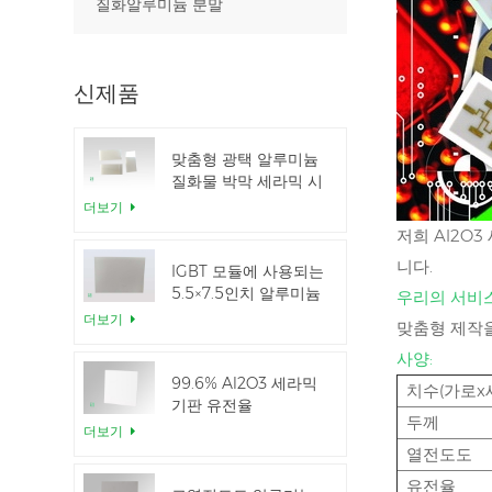
질화알루미늄 분말
신제품
맞춤형 광택 알루미늄
질화물 박막 세라믹 시
트
더보기
저희 Al2O
니다.
IGBT 모듈에 사용되는
5.5×7.5인치 알루미늄
우리의 서비스
질화 세라믹
더보기
맞춤형 제작
사양:
99.6% Al2O3 세라믹
치수(가로x
기판 유전율
두께
더보기
열전도도
유전율