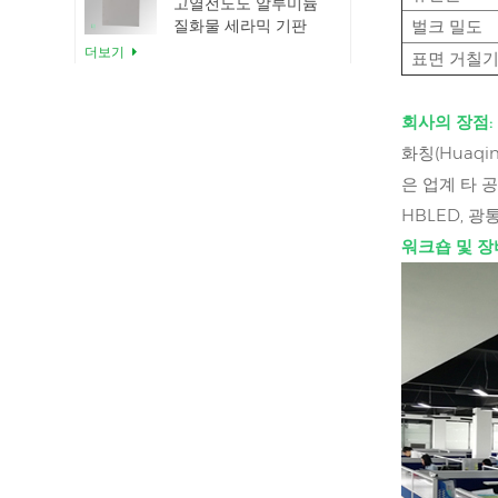
고열전도도 알루미늄
질화물 세라믹 기판
벌크 밀도
더보기
표면 거칠
세라믹 알루미늄 질화
회사의 장점:
물 직접 웨이퍼 본딩
화칭(Huaqi
더보기
은 업계 타 
HBLED, 광
단열용 알루미늄 질화
워크숍 및 장
물 세라믹 씰 링
더보기
12인치 알루미늄 질화
물 세라믹 기판 GaN-
on-QST
더보기
AlN 세라믹 기판
TO220 패키지