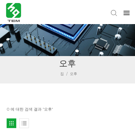
오후
집
/
오후
0 에 대한 검색 결과 "오후"