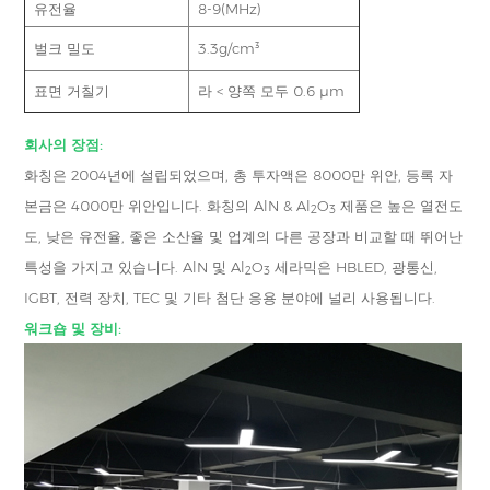
유전율
8-9(MHz)
벌크 밀도
3.3g/cm³
표면 거칠기
라 < 양쪽 모두 0.6 μm
회사의 장점:
화칭은 2004년에 설립되었으며, 총 투자액은 8000만 위안, 등록 자
본금은 4000만 위안입니다. 화칭의 AlN & Al
O
제품은 높은 열전도
2
3
도, 낮은 유전율, 좋은 소산율 및 업계의 다른 공장과 비교할 때 뛰어난
특성을 가지고 있습니다. AlN 및 Al
O
세라믹은 HBLED, 광통신,
2
3
IGBT, 전력 장치, TEC 및 기타 첨단 응용 분야에 널리 사용됩니다.
워크숍 및 장비: