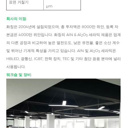
표면 거칠기
μm
회사의 이점:
화칭은 2004년에 설립되었으며, 총 투자액은 8000만 위안, 등록 자
본금은 4000만 위안입니다. 화칭의 AlN & Al
O
세라믹 제품은 업계
2
3
의 다른 공장과 비교하여 높은 열전도도, 낮은 유전율, 좋은 소산 계수
및 뛰어난 기계적 특성을 가지고 있습니다. AlN 및 Al
O
세라믹은
2
3
HBLED, 광통신, IGBT, 전력 장치, TEC 및 기타 첨단 응용 분야에 널리
사용됩니다.
워크숍 및 장비: